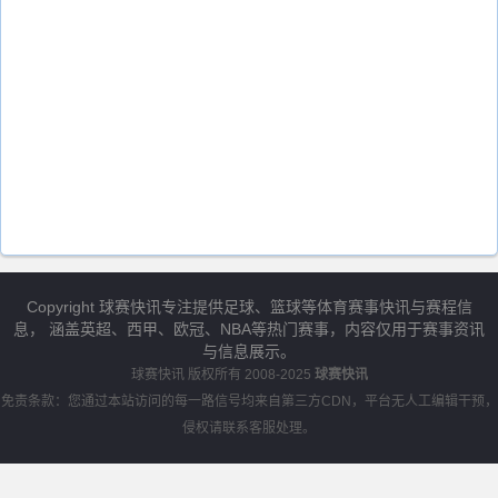
Copyright 球赛快讯专注提供足球、篮球等体育赛事快讯与赛程信
息， 涵盖英超、西甲、欧冠、NBA等热门赛事，内容仅用于赛事资讯
与信息展示。
球赛快讯
版权所有 2008-2025
球赛快讯
免责条款：您通过本站访问的每一路信号均来自第三方CDN，平台无人工编辑干预，
侵权请联系客服处理。