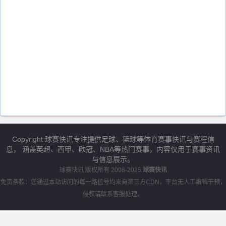
Copyright 球赛快讯专注提供足球、篮球等体育赛事快讯与赛程信
息， 涵盖英超、西甲、欧冠、NBA等热门赛事，内容仅用于赛事资讯
与信息展示。
球赛快讯
版权所有 2008-2025
球赛快讯
免责条款：您通过本站访问的每一路信号均来自第三方CDN，平台无人工编辑干预，
侵权请联系客服处理。