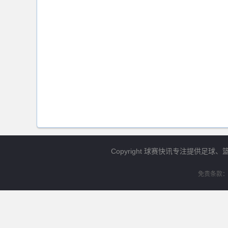
Copyright 球赛快讯专注提供
免责条款：