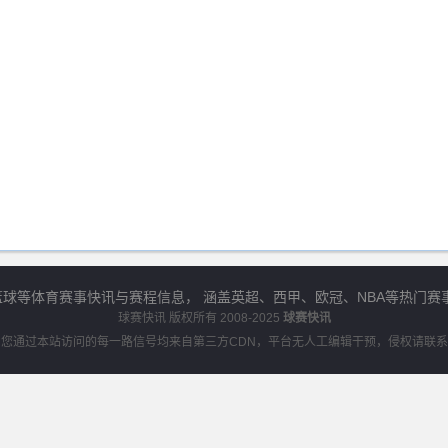
足球、篮球等体育赛事快讯与赛程信息， 涵盖英超、西甲、欧冠、NBA等热
球赛快讯
版权所有 2008-2025
球赛快讯
您通过本站访问的每一路信号均来自第三方CDN，平台无人工编辑干预，侵权请联