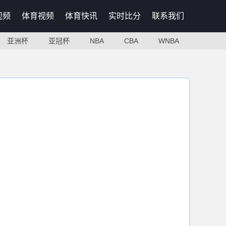
视频
体育视频
体育快讯
实时比分
联系我们
亚洲杯
亚冠杯
NBA
CBA
WNBA