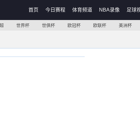
首页
今日赛程
体育频道
NBA录像
足球
超
世界杯
世俱杯
欧冠杯
欧联杯
美洲杯