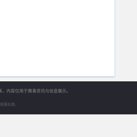
门赛事，内容仅用于赛事资讯与信息展示。
系客服处理。