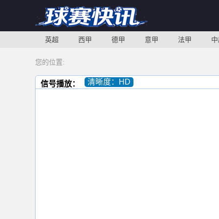
英超
西甲
德甲
意甲
法甲
中
您的位置:
清晰度：HD
信号播放：