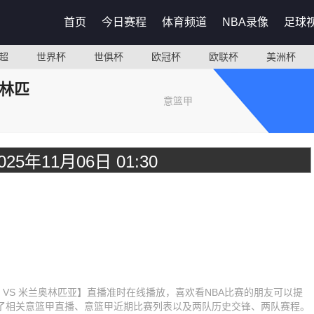
首页
今日赛程
体育频道
NBA录像
足球
超
世界杯
世俱杯
欧冠杯
欧联杯
美洲杯
奥林匹
意篮甲
025年11月06日 01:30
雷西亚 VS 米兰奥林匹亚】直播准时在线播放，喜欢看NBA比赛的朋友可以提
了相关意篮甲直播、意篮甲近期比赛列表以及两队历史交锋、两队赛程。