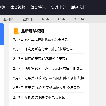
视频
体育视频
体育快讯
实时比分
联系我们
亚洲杯
亚冠杯
NBA
CBA
WNBA
最新足球视频
2月7日 索布里诺撞射真读秒绝杀马竞
2月7日 菲利克斯造乌龙+破门莫拉塔伤退
2月7日 现在的安东尼VS曾经的安东尼
2月7日 西甲第20轮 巴列卡诺vs阿尔梅里亚 录像 集锦
2月7日 意甲第21轮 蒙扎vs桑普多利亚 录像 集锦
2月7日 意甲第21轮 维罗纳vs拉齐奥 全场录像
2月7日 埃斯皮诺下底传中 邦贡达破门