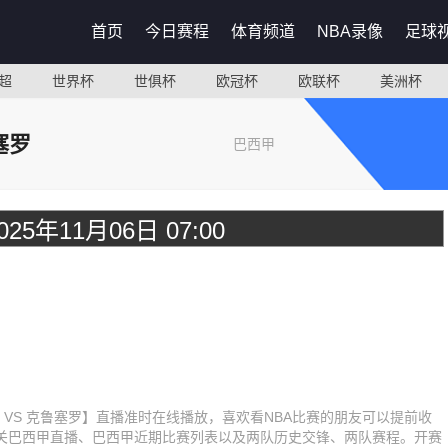
首页
今日赛程
体育频道
NBA录像
足球
超
世界杯
世俱杯
欧冠杯
欧联杯
美洲杯
塞罗
巴西甲
025年11月06日 07:00
雷米奥 VS 克鲁塞罗】直播准时在线播放，喜欢看NBA比赛的朋友可以提前收
关巴西甲直播、巴西甲近期比赛列表以及两队历史交锋、两队赛程。开赛