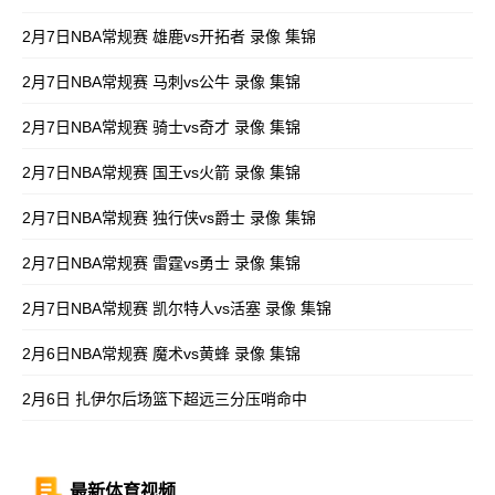
2月7日NBA常规赛 雄鹿vs开拓者 录像 集锦
2月7日NBA常规赛 马刺vs公牛 录像 集锦
2月7日NBA常规赛 骑士vs奇才 录像 集锦
2月7日NBA常规赛 国王vs火箭 录像 集锦
2月7日NBA常规赛 独行侠vs爵士 录像 集锦
2月7日NBA常规赛 雷霆vs勇士 录像 集锦
2月7日NBA常规赛 凯尔特人vs活塞 录像 集锦
2月6日NBA常规赛 魔术vs黄蜂 录像 集锦
2月6日 扎伊尔后场篮下超远三分压哨命中
最新体育视频