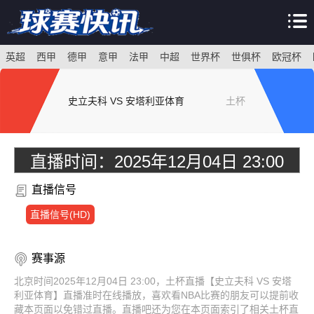
英超
西甲
德甲
意甲
法甲
中超
世界杯
世俱杯
欧冠杯
史立夫科 VS 安塔利亚体育
土杯
直播时间：
2025年12月04日 23:00
直播信号
直播信号(HD)
赛事源
北京时间2025年12月04日 23:00，土杯直播【史立夫科 VS 安塔
利亚体育】直播准时在线播放，喜欢看NBA比赛的朋友可以提前收
藏本页面以免错过直播。直播吧还为您在本页面索引了相关土杯直