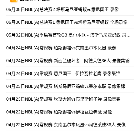
05月08日NBL(A)总决赛2 塔斯马尼亚蚂蚁vs悉尼国王 录像
05月06日NBL(A)总决赛1 悉尼国王vs塔斯马尼亚蚂蚁 全场录像
05月02日NBL(A)季后赛首轮G3 墨尔本联 - 塔斯马尼亚蚂蚁 录像集锦
04月24日NBL(A)常规赛 珀斯野猫vs东南墨尔本凤凰 录像
04月24日NBL(A)常规赛 新西兰破坏者 - 阿德莱德36人 录像集锦
04月24日NBL(A)常规赛 悉尼国王 - 伊拉瓦拉老鹰 录像集锦
04月23日NBL(A)常规赛 塔斯马尼亚蚂蚁vs墨尔本联 录像集锦
04月23日NBL(A)常规赛 坎斯大班vs布里斯班子弹 录像集锦
04月22日NBL(A)常规赛 珀斯野猫vs伊拉瓦拉老鹰 录像
04月22日NBL(A)常规赛 东南墨尔本凤凰vs阿德莱德36人 录像