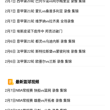
2月7日 西甲第20轮 巴列卡诺vs阿尔梅里亚 录像 集锦
2月7日 意甲第21轮 蒙扎vs桑普多利亚 录像 集锦
2月7日 意甲第21轮 维罗纳vs拉齐奥 全场录像
2月7日 埃斯皮诺下底传中 邦贡达破门
2月6日 意甲第21轮 都灵vs乌迪内斯 录像 集锦
2月6日 法甲第22轮 斯特拉斯堡vs蒙彼利埃 录像 集锦
2月6日 法甲第22轮 欧塞尔vs兰斯 录像 集锦
最新篮球视频
2月7日NBA常规赛 快船vs篮网 录像 集锦
2月7日NBA常规赛 雄鹿vs开拓者 录像 集锦