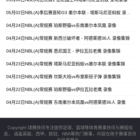
05月02日NBL(A)季后赛首轮G3 墨尔本联 - 塔斯马尼亚蚂蚁 录像集锦
04月24日NBL(A)常规赛 珀斯野猫vs东南墨尔本凤凰 录像
04月24日NBL(A)常规赛 新西兰破坏者 - 阿德莱德36人 录像集锦
04月24日NBL(A)常规赛 悉尼国王 - 伊拉瓦拉老鹰 录像集锦
04月23日NBL(A)常规赛 塔斯马尼亚蚂蚁vs墨尔本联 录像集锦
04月23日NBL(A)常规赛 坎斯大班vs布里斯班子弹 录像集锦
04月22日NBL(A)常规赛 珀斯野猫vs伊拉瓦拉老鹰 录像
04月22日NBL(A)常规赛 东南墨尔本凤凰vs阿德莱德36人 录像
Copyright 球赛快讯专注提供足球、篮球等体育赛事快讯与赛程信
息， 涵盖英超、西甲、欧冠、NBA等热门赛事，内容仅用于赛事资讯