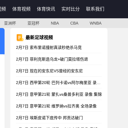
视频
体育视频
体育快讯
实时比分
联系我们
亚洲杯
亚冠杯
NBA
CBA
WNBA
最新足球视频
2月7日 索布里诺撞射真读秒绝杀马竞
2月7日 菲利克斯造乌龙+破门莫拉塔伤退
2月7日 现在的安东尼VS曾经的安东尼
2月7日 西甲第20轮 巴列卡诺vs阿尔梅里亚 录像 集锦
2月7日 意甲第21轮 蒙扎vs桑普多利亚 录像 集锦
2月7日 意甲第21轮 维罗纳vs拉齐奥 全场录像
2月7日 埃斯皮诺下底传中 邦贡达破门