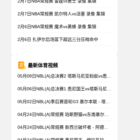
2月7日NBA常规赛 雷霆vs勇士 录像 集锦
2月7日NBA常规赛 凯尔特人vs活塞 录像 集锦
2月6日NBA常规赛 魔术vs黄蜂 录像 集锦
2月6日 扎伊尔后场篮下超远三分压哨命中
最新体育视频
05月08日NBL(A)总决赛2 塔斯马尼亚蚂蚁vs悉尼国王 录像
05月06日NBL(A)总决赛1 悉尼国王vs塔斯马尼亚蚂蚁 全场录像
05月02日NBL(A)季后赛首轮G3 墨尔本联 - 塔斯马尼亚蚂蚁 录像集锦
04月24日NBL(A)常规赛 珀斯野猫vs东南墨尔本凤凰 录像
04月24日NBL(A)常规赛 新西兰破坏者 - 阿德莱德36人 录像集锦