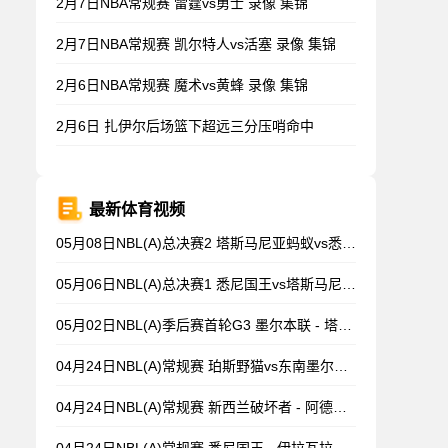
2月7日NBA常规赛 雷霆vs勇士 录像 集锦
2月7日NBA常规赛 凯尔特人vs活塞 录像 集锦
2月6日NBA常规赛 魔术vs黄蜂 录像 集锦
2月6日 扎伊尔后场篮下超远三分压哨命中
最新体育视频
05月08日NBL(A)总决赛2 塔斯马尼亚蚂蚁vs悉尼国王 录像
05月06日NBL(A)总决赛1 悉尼国王vs塔斯马尼亚蚂蚁 全场录像
05月02日NBL(A)季后赛首轮G3 墨尔本联 - 塔斯马尼亚蚂蚁 录像集锦
04月24日NBL(A)常规赛 珀斯野猫vs东南墨尔本凤凰 录像
04月24日NBL(A)常规赛 新西兰破坏者 - 阿德莱德36人 录像集锦