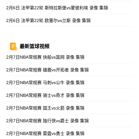
2月6日 法甲第22轮 斯特拉斯堡vs蒙彼利埃 录像 集锦
2月6日 法甲第22轮 欧塞尔vs兰斯 录像 集锦
最新篮球视频
2月7日NBA常规赛 快船vs篮网 录像 集锦
2月7日NBA常规赛 雄鹿vs开拓者 录像 集锦
2月7日NBA常规赛 马刺vs公牛 录像 集锦
2月7日NBA常规赛 骑士vs奇才 录像 集锦
2月7日NBA常规赛 国王vs火箭 录像 集锦
2月7日NBA常规赛 独行侠vs爵士 录像 集锦
2月7日NBA常规赛 雷霆vs勇士 录像 集锦