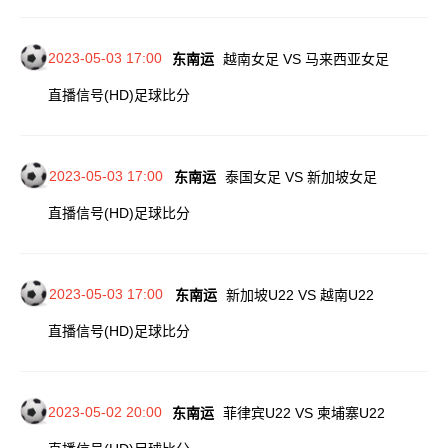
2023-05-03 17:00
东南运
越南女足 VS 马来西亚女足
直播信号(HD)
足球比分
2023-05-03 17:00
东南运
泰国女足 VS 新加坡女足
直播信号(HD)
足球比分
2023-05-03 17:00
东南运
新加坡U22 VS 越南U22
直播信号(HD)
足球比分
2023-05-02 20:00
东南运
菲律宾U22 VS 柬埔寨U22