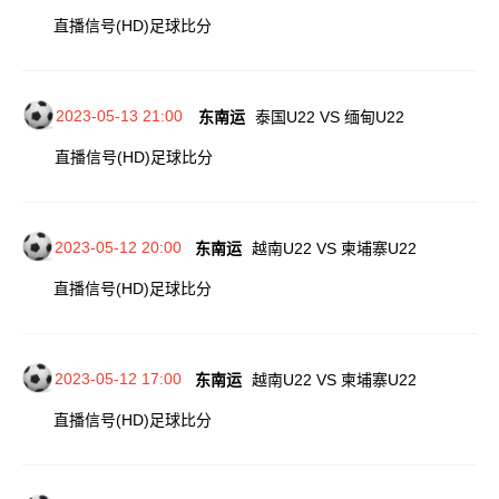
直播信号(HD)
足球比分
2023-05-13 21:00
东南运
泰国U22 VS 缅甸U22
直播信号(HD)
足球比分
2023-05-12 20:00
东南运
越南U22 VS 柬埔寨U22
直播信号(HD)
足球比分
2023-05-12 17:00
东南运
越南U22 VS 柬埔寨U22
直播信号(HD)
足球比分