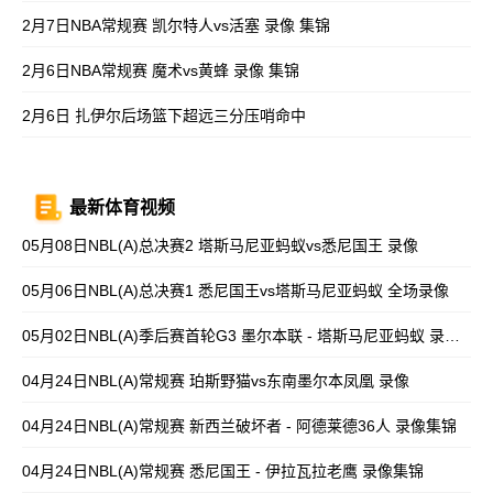
2月7日NBA常规赛 凯尔特人vs活塞 录像 集锦
2月6日NBA常规赛 魔术vs黄蜂 录像 集锦
2月6日 扎伊尔后场篮下超远三分压哨命中
最新体育视频
05月08日NBL(A)总决赛2 塔斯马尼亚蚂蚁vs悉尼国王 录像
05月06日NBL(A)总决赛1 悉尼国王vs塔斯马尼亚蚂蚁 全场录像
05月02日NBL(A)季后赛首轮G3 墨尔本联 - 塔斯马尼亚蚂蚁 录像集锦
04月24日NBL(A)常规赛 珀斯野猫vs东南墨尔本凤凰 录像
04月24日NBL(A)常规赛 新西兰破坏者 - 阿德莱德36人 录像集锦
04月24日NBL(A)常规赛 悉尼国王 - 伊拉瓦拉老鹰 录像集锦