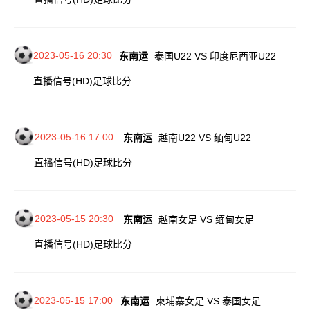
2023-05-16 20:30
东南运
泰国U22 VS 印度尼西亚U22
直播信号(HD)
足球比分
2023-05-16 17:00
东南运
越南U22 VS 缅甸U22
直播信号(HD)
足球比分
2023-05-15 20:30
东南运
越南女足 VS 缅甸女足
直播信号(HD)
足球比分
2023-05-15 17:00
东南运
柬埔寨女足 VS 泰国女足