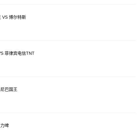
 VS 博尔特斯
S 菲律宾电信TNT
基尼巴国王
生力啤