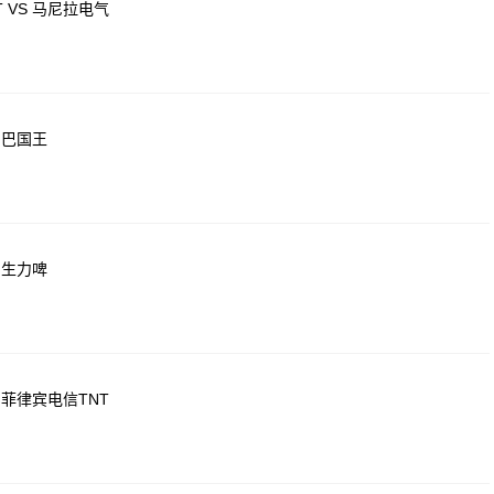
 VS 马尼拉电气
尼巴国王
 生力啤
 菲律宾电信TNT