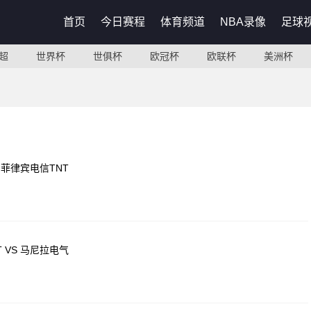
首页
今日赛程
体育频道
NBA录像
足球
超
世界杯
世俱杯
欧冠杯
欧联杯
美洲杯
 菲律宾电信TNT
 VS 马尼拉电气