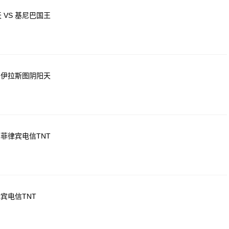
 VS 基尼巴国王
S 伊拉斯图阴阳天
 菲律宾电信TNT
律宾电信TNT