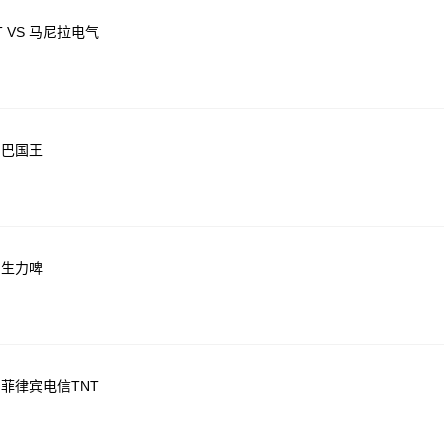
 VS 马尼拉电气
尼巴国王
 生力啤
 菲律宾电信TNT