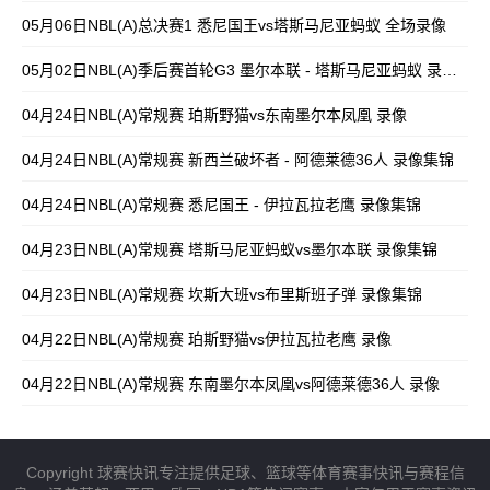
05月06日NBL(A)总决赛1 悉尼国王vs塔斯马尼亚蚂蚁 全场录像
05月02日NBL(A)季后赛首轮G3 墨尔本联 - 塔斯马尼亚蚂蚁 录像集锦
04月24日NBL(A)常规赛 珀斯野猫vs东南墨尔本凤凰 录像
04月24日NBL(A)常规赛 新西兰破坏者 - 阿德莱德36人 录像集锦
04月24日NBL(A)常规赛 悉尼国王 - 伊拉瓦拉老鹰 录像集锦
04月23日NBL(A)常规赛 塔斯马尼亚蚂蚁vs墨尔本联 录像集锦
04月23日NBL(A)常规赛 坎斯大班vs布里斯班子弹 录像集锦
04月22日NBL(A)常规赛 珀斯野猫vs伊拉瓦拉老鹰 录像
04月22日NBL(A)常规赛 东南墨尔本凤凰vs阿德莱德36人 录像
Copyright 球赛快讯专注提供足球、篮球等体育赛事快讯与赛程信