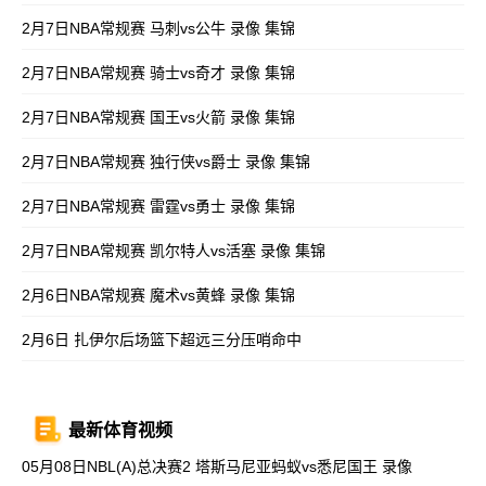
2月7日NBA常规赛 马刺vs公牛 录像 集锦
2月7日NBA常规赛 骑士vs奇才 录像 集锦
2月7日NBA常规赛 国王vs火箭 录像 集锦
2月7日NBA常规赛 独行侠vs爵士 录像 集锦
2月7日NBA常规赛 雷霆vs勇士 录像 集锦
2月7日NBA常规赛 凯尔特人vs活塞 录像 集锦
2月6日NBA常规赛 魔术vs黄蜂 录像 集锦
2月6日 扎伊尔后场篮下超远三分压哨命中
最新体育视频
05月08日NBL(A)总决赛2 塔斯马尼亚蚂蚁vs悉尼国王 录像