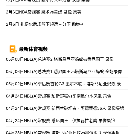
2月6日NBA常规赛 魔术vs黄蜂 录像 集锦
2月6日 扎伊尔后场篮下超远三分压哨命中
最新体育视频
05月08日NBL(A)总决赛2 塔斯马尼亚蚂蚁vs悉尼国王 录像
05月06日NBL(A)总决赛1 悉尼国王vs塔斯马尼亚蚂蚁 全场录像
05月02日NBL(A)季后赛首轮G3 墨尔本联 - 塔斯马尼亚蚂蚁 录像集锦
04月24日NBL(A)常规赛 珀斯野猫vs东南墨尔本凤凰 录像
04月24日NBL(A)常规赛 新西兰破坏者 - 阿德莱德36人 录像集锦
04月24日NBL(A)常规赛 悉尼国王 - 伊拉瓦拉老鹰 录像集锦
04月23日NBL(A)常规赛 塔斯马尼亚蚂蚁vs墨尔本联 录像集锦