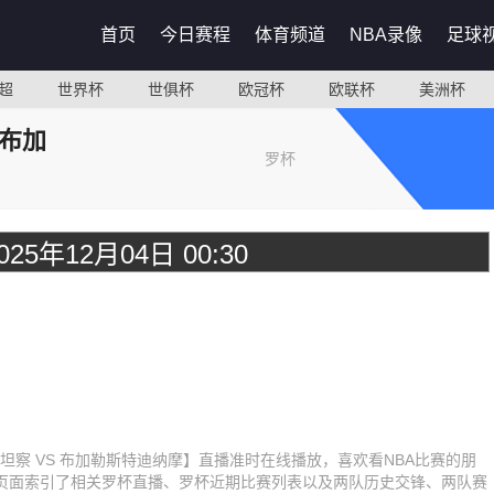
首页
今日赛程
体育频道
NBA录像
足球
超
世界杯
世俱杯
欧冠杯
欧联杯
美洲杯
 布加
罗杯
025年12月04日 00:30
尔康斯坦察 VS 布加勒斯特迪纳摩】直播准时在线播放，喜欢看NBA比赛的朋
页面索引了相关罗杯直播、罗杯近期比赛列表以及两队历史交锋、两队赛