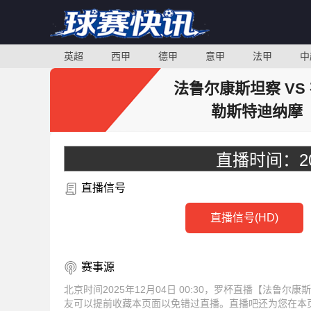
英超
西甲
德甲
意甲
法甲
中
法鲁尔康斯坦察 VS
勒斯特迪纳摩
直播时间：
2
直播信号
直播信号(HD)
赛事源
北京时间2025年12月04日 00:30，罗杯直播【法鲁
友可以提前收藏本页面以免错过直播。直播吧还为您在本