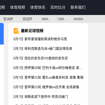
视频
体育视频
体育快讯
实时比分
联系我们
亚洲杯
亚冠杯
NBA
CBA
WNBA
最新足球视频
2月7日 索布里诺撞射真读秒绝杀马竞
2月7日 菲利克斯造乌龙+破门莫拉塔伤退
2月7日 现在的安东尼VS曾经的安东尼
2月7日 西甲第20轮 巴列卡诺vs阿尔梅里亚 录像 集锦
2月7日 意甲第21轮 蒙扎vs桑普多利亚 录像 集锦
2月7日 意甲第21轮 维罗纳vs拉齐奥 全场录像
2月7日 埃斯皮诺下底传中 邦贡达破门