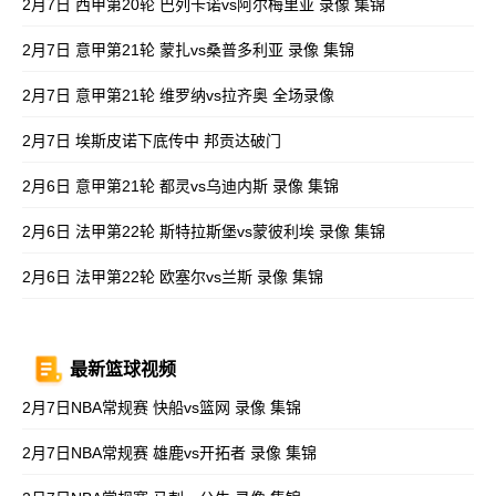
2月7日 西甲第20轮 巴列卡诺vs阿尔梅里亚 录像 集锦
2月7日 意甲第21轮 蒙扎vs桑普多利亚 录像 集锦
2月7日 意甲第21轮 维罗纳vs拉齐奥 全场录像
2月7日 埃斯皮诺下底传中 邦贡达破门
2月6日 意甲第21轮 都灵vs乌迪内斯 录像 集锦
2月6日 法甲第22轮 斯特拉斯堡vs蒙彼利埃 录像 集锦
2月6日 法甲第22轮 欧塞尔vs兰斯 录像 集锦
最新篮球视频
2月7日NBA常规赛 快船vs篮网 录像 集锦
2月7日NBA常规赛 雄鹿vs开拓者 录像 集锦