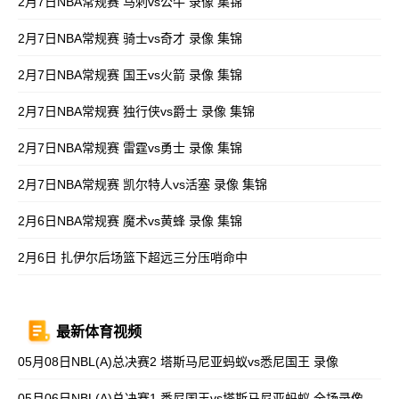
2月7日NBA常规赛 马刺vs公牛 录像 集锦
2月7日NBA常规赛 骑士vs奇才 录像 集锦
2月7日NBA常规赛 国王vs火箭 录像 集锦
2月7日NBA常规赛 独行侠vs爵士 录像 集锦
2月7日NBA常规赛 雷霆vs勇士 录像 集锦
2月7日NBA常规赛 凯尔特人vs活塞 录像 集锦
2月6日NBA常规赛 魔术vs黄蜂 录像 集锦
2月6日 扎伊尔后场篮下超远三分压哨命中
最新体育视频
05月08日NBL(A)总决赛2 塔斯马尼亚蚂蚁vs悉尼国王 录像
05月06日NBL(A)总决赛1 悉尼国王vs塔斯马尼亚蚂蚁 全场录像