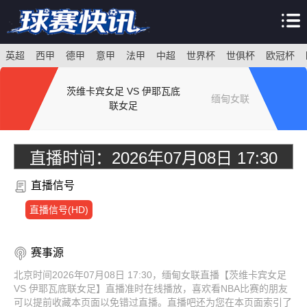
英超
西甲
德甲
意甲
法甲
中超
世界杯
世俱杯
欧冠杯
茨维卡宾女足 VS 伊耶瓦底
缅甸女联
联女足
直播时间：
2026年07月08日 17:30
直播信号
直播信号(HD)
赛事源
北京时间2026年07月08日 17:30，缅甸女联直播【茨维卡宾女足
VS 伊耶瓦底联女足】直播准时在线播放，喜欢看NBA比赛的朋友
可以提前收藏本页面以免错过直播。直播吧还为您在本页面索引了