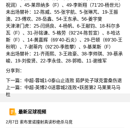
祝润）、45-莱昂纳多（F）、49-李新翔（71’20-杨世元）
未出场替补：12-陈威、55-张宇航、5-张琳芃、19-王振
澳、23-傅欢、28-岳鑫、54-王东承、56-姜宇斐
天津津门虎：25-闫炳良、4-杨帆、6-王献钧、18-科尔多
瓦（F）、31-孙铭谦、5-格劳（92’24-陈哲宣）、8-哈达
斯（F）、14-黄嘉辉（69’40-石炎）、29-巴顿（69’30-王
秋明）、7-谢蒂内（92’20-季胜攀）、9-基莱斯（F）
未出场替补：21-齐雨熙、3-王政豪、38-李帅琪、39-蔡承
峻、19-刘俊贤、22-李永佳、28-郭皓、11-谢维军
分享到：
下一篇：
中超-蓉城1-0泰山止连败 茹萨处子球克雷桑伤退
上一篇：
中超-英博2-0送蓉城2连败+跃居第2 马莱莱马马
杜
最新足球视频
2月7日 索布里诺撞射真读秒绝杀马竞