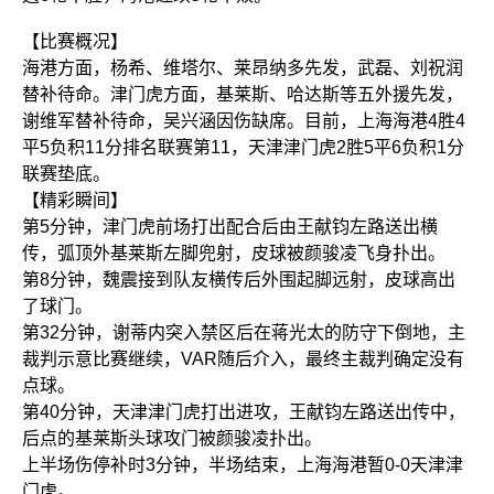
【比赛概况】
海港方面，杨希、维塔尔、莱昂纳多先发，
武磊
、刘祝润
替补待命。津门虎方面，基莱斯、哈达斯等五外援先发，
谢维军替补待命，吴兴涵因伤缺席。目前，上海海港4胜4
平5负积11分排名联赛第11，天津津门虎2胜5平6负积1分
联赛垫底。
【精彩瞬间】
第5分钟，津门虎前场打出配合后由王献钧左路送出横
传，弧顶外基莱斯左脚兜射，皮球被
颜骏凌
飞身扑出。
第8分钟，魏震接到队友横传后外围起脚远射，皮球高出
了球门。
第32分钟，谢蒂内突入禁区后在蒋光太的防守下倒地，主
裁判示意比赛继续，VAR随后介入，最终主裁判确定没有
点球。
第40分钟，天津津门虎打出进攻，王献钧左路送出传中，
后点的基莱斯头球攻门被颜骏凌扑出。
上半场伤停补时3分钟，半场结束，上海海港暂0-0天津津
门虎。