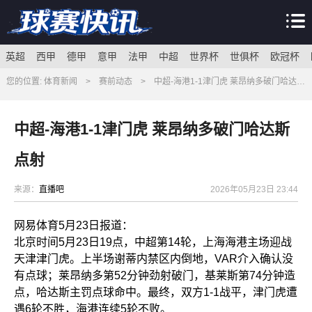
英超
西甲
德甲
意甲
法甲
中超
世界杯
世俱杯
欧冠杯
您的位置:
体育新闻
>
赛前动态
> 中超-海港1-1津门虎 莱昂纳多破门哈达斯点射
中超-海港1-1津门虎 莱昂纳多破门哈达斯
点射
来源：
直播吧
2026年05月23日 23:44
网易体育5月23日报道：
北京时间5月23日19点，中超第14轮，上海海港主场迎战
天津
津门虎
。上半场谢蒂内禁区内倒地，VAR介入确认没
有
点球
；
莱昂纳多
第52分钟劲射破门，基莱斯第74分钟造
点，哈达斯主罚点球命中。最终，双方1-1战平，津门虎遭
遇6轮不胜，海港连续5轮不败。