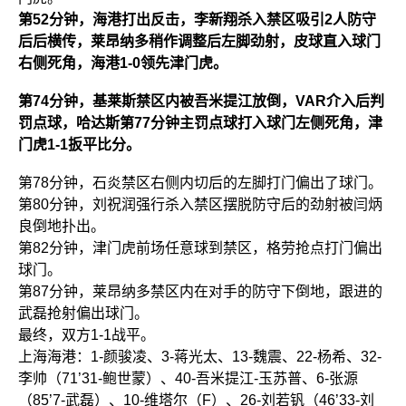
第52分钟，海港打出反击，李新翔杀入禁区吸引2人防守
后后横传，莱昂纳多稍作调整后左脚劲射，皮球直入球门
右侧死角，海港1-0领先津门虎。
第74分钟，基莱斯禁区内被吾米提江放倒，VAR介入后判
罚点球，哈达斯第77分钟主罚点球打入球门左侧死角，津
门虎1-1扳平比分。
第78分钟，石炎禁区右侧内切后的左脚打门偏出了球门。
第80分钟，刘祝润强行杀入禁区摆脱防守后的劲射被闫炳
良倒地扑出。
第82分钟，津门虎前场任意球到禁区，格劳抢点打门偏出
球门。
第87分钟，莱昂纳多禁区内在对手的防守下倒地，跟进的
武磊抢射偏出球门。
最终，双方1-1战平。
上海海港：1-颜骏凌、3-蒋光太、13-魏震、22-杨希、32-
李帅（71’31-鲍世蒙）、40-吾米提江-玉苏普、6-张源
（85’7-武磊）、10-维塔尔（F）、26-刘若钒（46’33-刘