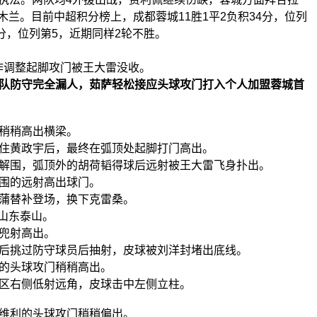
兰。目前中超积分榜上，成都蓉城11胜1平2负积34分，位列
分，位列第5，近期同样2轮不胜。
作调整起脚攻门被王大雷没收。
山队防守完全漏人，茹萨轻松接应头球攻门打入个人加盟蓉城首
门稍稍高出横梁。
抗住黄政宇后，最终在弧顶处起脚打门高出。
桑解围，弧顶外的胡荷韬得球后远射被王大雷飞身扑出。
外围的远射高出球门。
陈蒲替补登场，换下克雷桑。
0山东泰山。
的兜射高出。
球后挑过防守球员后抽射，皮球被刘洋封堵出底线。
恒的头球攻门稍稍高出。
禁区右侧低射远角，皮球击中左侧立柱。
什维利的头球攻门稍稍偏出。