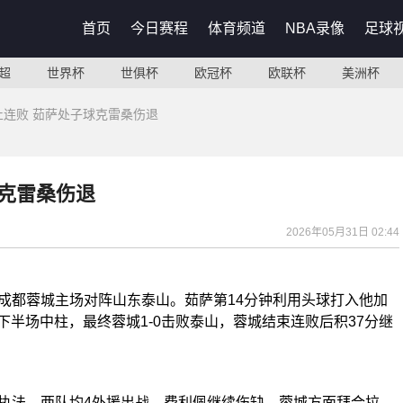
首页
今日赛程
体育频道
NBA录像
足球
超
世界杯
世俱杯
欧冠杯
欧联杯
美洲杯
止连败 茹萨处子球克雷桑伤退
球克雷桑伤退
2026年05月31日 02:44
，成都
蓉城
主场对阵山东泰山。
茹萨
第14分钟利用头球打入他加
下半场中柱，最终蓉城1-0击败泰山，蓉城结束连败后积37分继
判执法。两队均4外援出战，费利佩继续伤缺，蓉城方面拜合拉