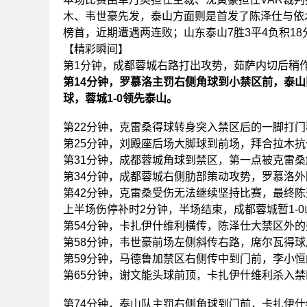
木、
韦世豪
先发，泰山方面则是首发了陈泽仕与依木
榜首，近期遭遇两连败；山东泰山7胜3平4负积18
【精彩瞬间】
第1分钟，成都蓉城右路打出攻势，茹萨内切后稍
第14分钟，罗慕洛主罚右侧角球到小禁区前，泰
球，蓉城1-0领先泰山。
第22分钟，克雷桑得球转身突入禁区后的一脚打
第25分钟，刘殿座后场大脚球到前场，拜合拉木
第31分钟，成都蓉城角球到禁区，第一点被克雷
第34分钟，成都蓉城右侧肋部策动攻势，罗慕洛
第42分钟，克雷桑受伤无法继续坚持比赛，最终
上半场伤停补时2分钟，半场结束，成都蓉城暂1-
第54分钟，卡扎伊什维利横传，陈泽仕大禁区外
第58分钟，韦世豪前场左侧斜传右路，席尔瓦得
第59分钟，马德鲁加禁区右侧传中到门前，李小
第65分钟，谢文能头球前顶，卡扎伊什维利杀入
第74分钟，泰山队主罚右侧角球到门前，卡扎伊