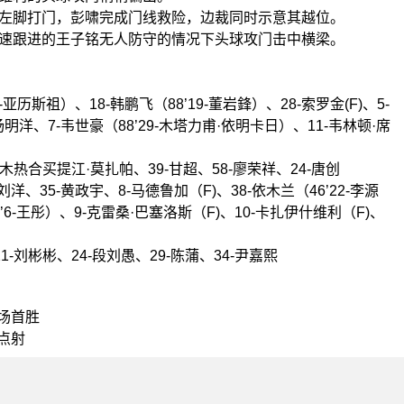
后左脚打门，彭啸完成门线救险，边裁同时示意其越位。
快速跟进的王子铭无人防守的情况下头球攻门击中横梁。
亚历斯祖）、18-韩鹏飞（88’19-董岩鋒）、28-索罗金(F)、5-
6-杨明洋、7-韦世豪（88’29-木塔力甫·依明卡日）、11-韦林顿·席
-木热合买提江·莫扎帕、39-甘超、58-廖荣祥、24-唐创
刘洋、35-黄政宇、8-马德鲁加（F)、38-依木兰（46’22-李源
4’6-王彤）、9-克雷桑·巴塞洛斯（F)、10-卡扎伊什维利（F)、
1-刘彬彬、24-段刘愚、29-陈蒲、34-尹嘉熙
主场首胜
斯点射