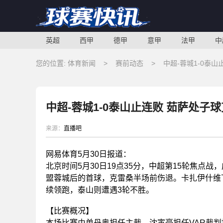
英超
西甲
德甲
意甲
法甲
中
您的位置:
体育新闻
>
赛前动态
> 中超-蓉城1-0泰山
中超-蓉城1-0泰山止连败 茹萨处子
来源：
直播吧
网易体育5月30日报道：
北京时间5月30日19点35分，中超第15轮焦点战
盟蓉城后的首球，
克雷桑
半场前伤退。卡扎伊什维
续领跑，泰山则遭遇3轮不胜。
【比赛概况】
本场比赛由单丹奥担任主裁、沈寅豪担任VAR裁