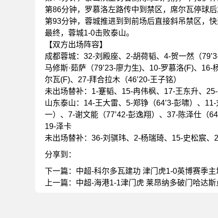
第86分钟，罗慕洛左路传中到禁区，席尔瓦停球
第93分钟，蓉城推进到到前场后直接斜吊禁区，
最终，蓉城1-0击败泰山。
【双方出场阵容】
成都蓉城：32-刘殿座、2-胡荷韬、4-贺一然（79’3-
马修斯·茹萨（79’23-廖力生)、10-罗慕洛(F)、1
尔瓦(F)、27-拜合拉木（46’20-王子铭）
未出场替补：1-蹇韬、15-冉伟枫、17-王东升、25
山东泰山：14-王大雷、5-郑铮（64’3-彭啸）、11-
一）、7-谢文能（77’42-彭逸翔）、37-陈泽仕（6
19-泽卡
未出场替补：36-刘骐玮、2-杨瑞琦、15-史松宸、2
分享到：
下一篇：
中超-科尔多瓦建功 津门虎1-0英博赛季
上一篇：
中超-海港1-1津门虎 莱昂纳多破门哈达