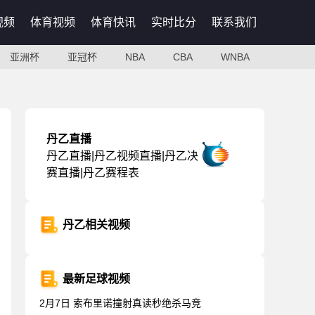
视频
体育视频
体育快讯
实时比分
联系我们
亚洲杯
亚冠杯
NBA
CBA
WNBA
丹乙直播
丹乙直播|丹乙视频直播|丹乙决
赛直播|丹乙赛程表
丹乙相关视频
最新足球视频
2月7日 索布里诺撞射真读秒绝杀马竞