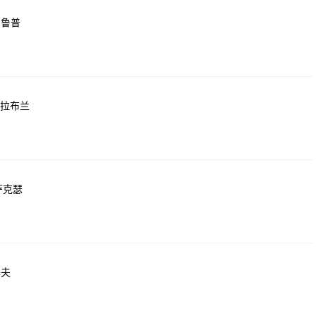
勒鲁普
布拉布兰
萨克瑟
基夫