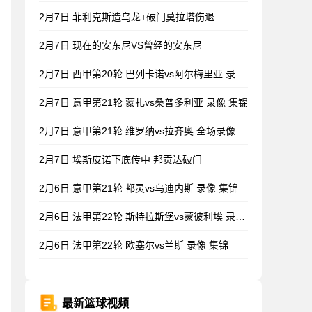
2月7日 菲利克斯造乌龙+破门莫拉塔伤退
2月7日 现在的安东尼VS曾经的安东尼
2月7日 西甲第20轮 巴列卡诺vs阿尔梅里亚 录像 集锦
2月7日 意甲第21轮 蒙扎vs桑普多利亚 录像 集锦
2月7日 意甲第21轮 维罗纳vs拉齐奥 全场录像
2月7日 埃斯皮诺下底传中 邦贡达破门
2月6日 意甲第21轮 都灵vs乌迪内斯 录像 集锦
2月6日 法甲第22轮 斯特拉斯堡vs蒙彼利埃 录像 集锦
2月6日 法甲第22轮 欧塞尔vs兰斯 录像 集锦
最新篮球视频