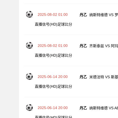
2025-08-02 01:00
丹乙
纳斯特维德 VS 
直播信号(HD)
足球比分
2025-08-02 01:00
丹乙
齐斯泰兹 VS 阿
直播信号(HD)
足球比分
2025-06-14 20:00
丹乙
米德法特 VS 斯
直播信号(HD)
足球比分
2025-06-14 20:00
丹乙
纳斯特维德 VS 
直播信号(HD)
足球比分