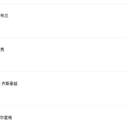
拉布兰
瑞秀
S 齐斯泰兹
希尔星格