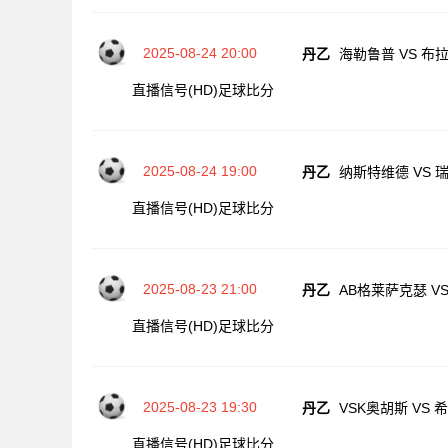
2025-08-24 20:00
丹乙
海勒鲁普 VS 布
直播信号(HD)
足球比分
2025-08-24 19:00
丹乙
纳斯特维德 VS 
直播信号(HD)
足球比分
2025-08-23 21:00
丹乙
AB格莱萨克瑟 V
直播信号(HD)
足球比分
2025-08-23 19:30
丹乙
VSK奥胡斯 VS 
直播信号(HD)
足球比分