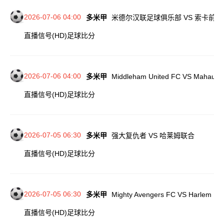
2026-07-06 04:00
多米甲
米德尔汉联足球俱乐部 VS 索卡前锋
直播信号(HD)
足球比分
2026-07-06 04:00
多米甲
Middleham United FC VS Mahaut So
直播信号(HD)
足球比分
2026-07-05 06:30
多米甲
强大复仇者 VS 哈莱姆联合
直播信号(HD)
足球比分
2026-07-05 06:30
多米甲
Mighty Avengers FC VS Harlem Un
直播信号(HD)
足球比分