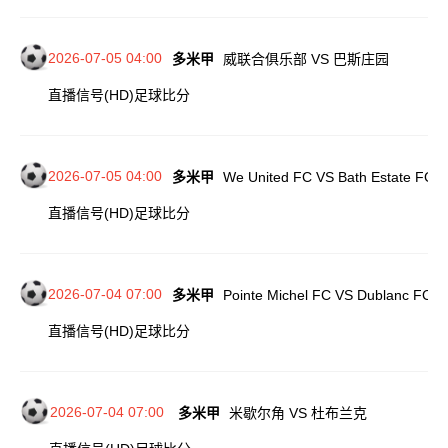
2026-07-05 04:00
多米甲
威联合俱乐部 VS 巴斯庄园
直播信号(HD)
足球比分
2026-07-05 04:00
多米甲
We United FC VS Bath Estate FC
直播信号(HD)
足球比分
2026-07-04 07:00
多米甲
Pointe Michel FC VS Dublanc FC
直播信号(HD)
足球比分
2026-07-04 07:00
多米甲
米歇尔角 VS 杜布兰克