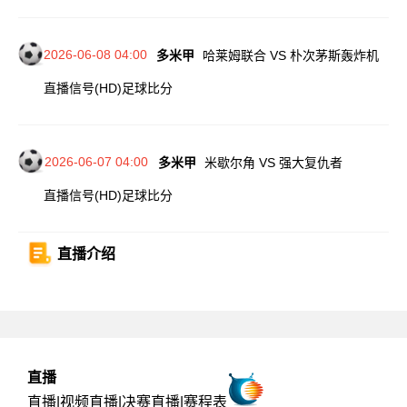
2026-06-08 04:00
多米甲
哈莱姆联合 VS 朴次茅斯轰炸机
直播信号(HD)
足球比分
2026-06-07 04:00
多米甲
米歇尔角 VS 强大复仇者
直播信号(HD)
足球比分
直播介绍
直播
直播|视频直播|决赛直播|赛程表