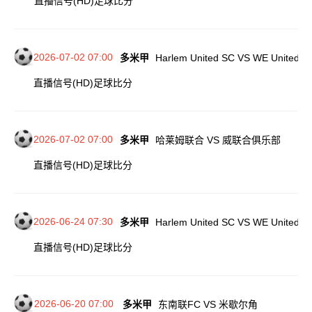
直播信号(HD)
足球比分
2026-07-02 07:00
多米甲
Harlem United SC VS WE United F
直播信号(HD)
足球比分
2026-07-02 07:00
多米甲
哈莱姆联合 VS 威联合俱乐部
直播信号(HD)
足球比分
2026-06-24 07:30
多米甲
Harlem United SC VS WE United F
直播信号(HD)
足球比分
2026-06-20 07:00
多米甲
东南联FC VS 米歇尔角