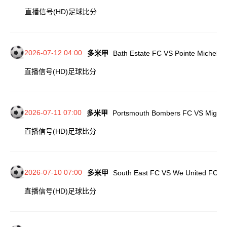
直播信号(HD)
足球比分
2026-07-12 04:00
多米甲
Bath Estate FC VS Pointe Michel F
直播信号(HD)
足球比分
2026-07-11 07:00
多米甲
Portsmouth Bombers FC VS Mighty
直播信号(HD)
足球比分
2026-07-10 07:00
多米甲
South East FC VS We United FC
直播信号(HD)
足球比分