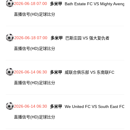
2026-06-18 07:00
多米甲
Bath Estate FC VS Mighty Avenger
直播信号(HD)
足球比分
2026-06-18 07:00
多米甲
巴斯庄园 VS 强大复仇者
直播信号(HD)
足球比分
2026-06-14 06:30
多米甲
威联合俱乐部 VS 东南联FC
直播信号(HD)
足球比分
2026-06-14 06:30
多米甲
We United FC VS South East FC
直播信号(HD)
足球比分