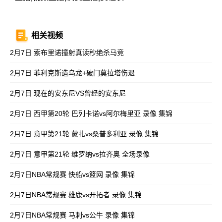
相关视频
2月7日 索布里诺撞射真读秒绝杀马竞
2月7日 菲利克斯造乌龙+破门莫拉塔伤退
2月7日 现在的安东尼VS曾经的安东尼
2月7日 西甲第20轮 巴列卡诺vs阿尔梅里亚 录像 集锦
2月7日 意甲第21轮 蒙扎vs桑普多利亚 录像 集锦
2月7日 意甲第21轮 维罗纳vs拉齐奥 全场录像
2月7日NBA常规赛 快船vs篮网 录像 集锦
2月7日NBA常规赛 雄鹿vs开拓者 录像 集锦
2月7日NBA常规赛 马刺vs公牛 录像 集锦