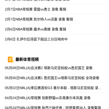
2月7日NBA常规赛 雷霆vs勇士 录像 集锦
2月7日NBA常规赛 凯尔特人vs活塞 录像 集锦
2月6日NBA常规赛 魔术vs黄蜂 录像 集锦
2月6日 扎伊尔后场篮下超远三分压哨命中
最新体育视频
05月08日NBL(A)总决赛2 塔斯马尼亚蚂蚁vs悉尼国王 录像
05月06日NBL(A)总决赛1 悉尼国王vs塔斯马尼亚蚂蚁 全场录像
05月02日NBL(A)季后赛首轮G3 墨尔本联 - 塔斯马尼亚蚂蚁 录像集锦
04月24日NBL(A)常规赛 珀斯野猫vs东南墨尔本凤凰 录像
04月24日NBL(A)常规赛 新西兰破坏者 - 阿德莱德36人 录像集锦