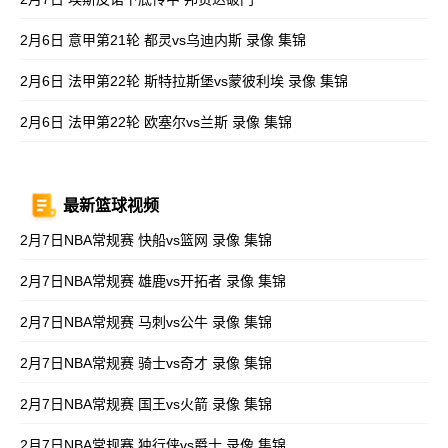
2月6日 意甲第21轮 都灵vs乌迪内斯 录像 集锦
2月6日 法甲第22轮 斯特拉斯堡vs蒙彼利埃 录像 集锦
2月6日 法甲第22轮 欧塞尔vs兰斯 录像 集锦
最新篮球视频
2月7日NBA常规赛 快船vs篮网 录像 集锦
2月7日NBA常规赛 雄鹿vs开拓者 录像 集锦
2月7日NBA常规赛 马刺vs公牛 录像 集锦
2月7日NBA常规赛 骑士vs奇才 录像 集锦
2月7日NBA常规赛 国王vs火箭 录像 集锦
2月7日NBA常规赛 独行侠vs爵士 录像 集锦