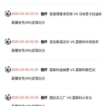
2026-03-18 23:15
俄杯
圣彼得堡泽尼特 VS 马哈奇卡拉迪纳摩
直播信号(HD)
足球比分
2026-03-18 00:30
俄杯
克拉斯诺达尔 VS 莫斯科中央陆军
直播信号(HD)
足球比分
2026-03-06 01:45
俄杯
莫斯科迪纳摩 VS 莫斯科斯巴达
直播信号(HD)
足球比分
2026-03-05 23:30
俄杯
图拉兵工厂 VS 莫斯科火车头