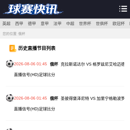
英超
西甲
德甲
意甲
法甲
中超
世界杯
世俱杯
欧冠杯
您的位置:
俄杯
历史直播节目列表
2026-08-06 01:45
俄杯
克拉斯诺达尔 VS 格罗兹尼艾哈迈德
直播信号(HD)
足球比分
2026-08-06 01:45
俄杯
圣彼得堡泽尼特 VS 加里宁格勒波罗的
直播信号(HD)
足球比分