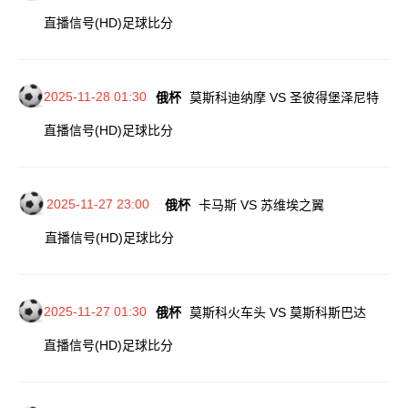
直播信号(HD)
足球比分
2025-11-28 01:30
俄杯
莫斯科迪纳摩 VS 圣彼得堡泽尼特
直播信号(HD)
足球比分
2025-11-27 23:00
俄杯
卡马斯 VS 苏维埃之翼
直播信号(HD)
足球比分
2025-11-27 01:30
俄杯
莫斯科火车头 VS 莫斯科斯巴达
直播信号(HD)
足球比分