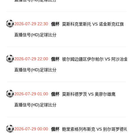
2026-07-29 22:30
俄杯
莫斯科克里斯托 VS 诺金斯克红旗
直播信号(HD)
足球比分
2026-07-29 22:00
俄杯
彼尔姆边疆区伊尔帕尔 VS 阿沙冶金工
直播信号(HD)
足球比分
2026-07-29 01:00
俄杯
莫斯科德罗茨 VS 奥廖尔雄鹰
直播信号(HD)
足球比分
2026-07-29 00:00
俄杯
鲍里索格列布斯克 VS 别尔哥罗德礼炮