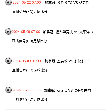
2024-05-22 07:00
加拿冠
多伦多FC VS 圣劳伦
直播信号(HD)
足球比分
2024-05-09 07:00
加拿冠
渥太华竞技 VS 太平洋FC
直播信号(HD)
足球比分
2024-05-09 07:00
加拿冠
圣劳伦 VS 多伦多FC
直播信号(HD)
足球比分
2024-05-08 09:00
加拿冠
骑兵队 VS 温哥华白帽
直播信号(HD)
足球比分