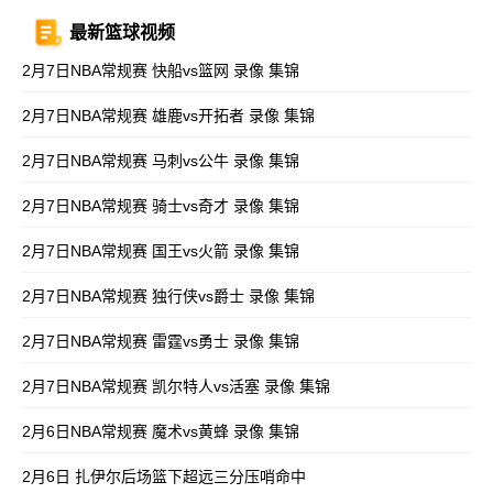
最新篮球视频
2月7日NBA常规赛 快船vs篮网 录像 集锦
2月7日NBA常规赛 雄鹿vs开拓者 录像 集锦
2月7日NBA常规赛 马刺vs公牛 录像 集锦
2月7日NBA常规赛 骑士vs奇才 录像 集锦
2月7日NBA常规赛 国王vs火箭 录像 集锦
2月7日NBA常规赛 独行侠vs爵士 录像 集锦
2月7日NBA常规赛 雷霆vs勇士 录像 集锦
2月7日NBA常规赛 凯尔特人vs活塞 录像 集锦
2月6日NBA常规赛 魔术vs黄蜂 录像 集锦
2月6日 扎伊尔后场篮下超远三分压哨命中