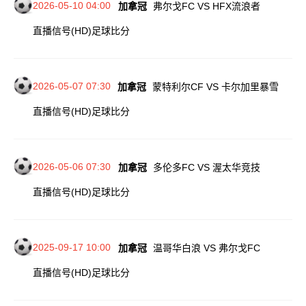
2026-05-10 04:00
加拿冠
弗尔戈FC VS HFX流浪者
直播信号(HD)
足球比分
2026-05-07 07:30
加拿冠
蒙特利尔CF VS 卡尔加里暴雪
直播信号(HD)
足球比分
2026-05-06 07:30
加拿冠
多伦多FC VS 渥太华竞技
直播信号(HD)
足球比分
2025-09-17 10:00
加拿冠
温哥华白浪 VS 弗尔戈FC
直播信号(HD)
足球比分