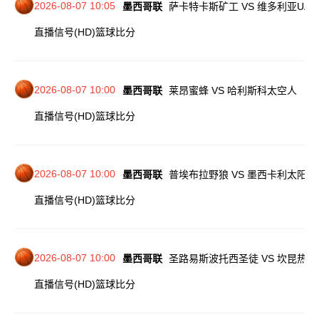
2026-08-07 10:05
墨西哥联
萨卡特卡斯矿工 VS 维多利亚UA
直播信号(HD)
篮球比分
2026-08-07 10:00
墨西哥联
莱昂蜜蜂 VS 哈利斯科太空人
直播信号(HD)
篮球比分
2026-08-07 10:00
墨西哥联
普埃布拉野狼 VS 墨西卡利太阳
直播信号(HD)
篮球比分
2026-08-07 10:00
墨西哥联
圣路易斯波托西圣徒 VS 坎昆热浪
直播信号(HD)
篮球比分