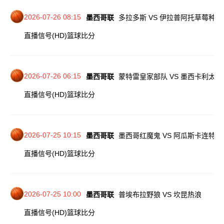
2026-07-26 08:15
墨西哥联
多拉多斯 VS 伊拉普阿托草莓种植
直播信号(HD)
篮球比分
2026-07-26 06:15
墨西哥联
蒙特雷皇家部队 VS 墨西卡利太阳
直播信号(HD)
篮球比分
2026-07-25 10:15
墨西哥联
墨西哥红魔鬼 VS 阿瓜斯卡连特
直播信号(HD)
篮球比分
2026-07-25 10:00
墨西哥联
普埃布拉野狼 VS 坎昆热浪
直播信号(HD)
篮球比分