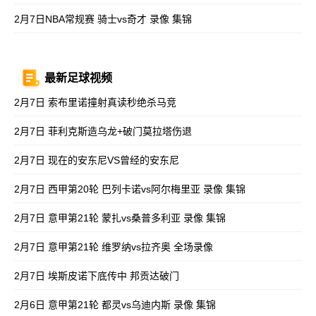
2月7日NBA常规赛 骑士vs奇才 录像 集锦
最新足球视频
2月7日 索布里诺撞射真读秒绝杀马竞
2月7日 菲利克斯造乌龙+破门莫拉塔伤退
2月7日 现在的安东尼VS曾经的安东尼
2月7日 西甲第20轮 巴列卡诺vs阿尔梅里亚 录像 集锦
2月7日 意甲第21轮 蒙扎vs桑普多利亚 录像 集锦
2月7日 意甲第21轮 维罗纳vs拉齐奥 全场录像
2月7日 埃斯皮诺下底传中 邦贡达破门
2月6日 意甲第21轮 都灵vs乌迪内斯 录像 集锦