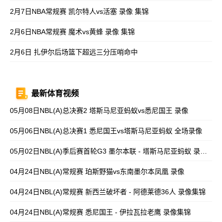
2月7日NBA常规赛 凯尔特人vs活塞 录像 集锦
2月6日NBA常规赛 魔术vs黄蜂 录像 集锦
2月6日 扎伊尔后场篮下超远三分压哨命中
最新体育视频
05月08日NBL(A)总决赛2 塔斯马尼亚蚂蚁vs悉尼国王 录像
05月06日NBL(A)总决赛1 悉尼国王vs塔斯马尼亚蚂蚁 全场录像
05月02日NBL(A)季后赛首轮G3 墨尔本联 - 塔斯马尼亚蚂蚁 录像集锦
04月24日NBL(A)常规赛 珀斯野猫vs东南墨尔本凤凰 录像
04月24日NBL(A)常规赛 新西兰破坏者 - 阿德莱德36人 录像集锦
04月24日NBL(A)常规赛 悉尼国王 - 伊拉瓦拉老鹰 录像集锦