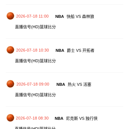
2026-07-18 11:00
NBA
快船 VS 森林狼
直播信号(HD)
篮球比分
2026-07-18 10:30
NBA
爵士 VS 开拓者
直播信号(HD)
篮球比分
2026-07-18 09:00
NBA
热火 VS 活塞
直播信号(HD)
篮球比分
2026-07-18 08:30
NBA
尼克斯 VS 独行侠
直播信号(HD)
篮球比分