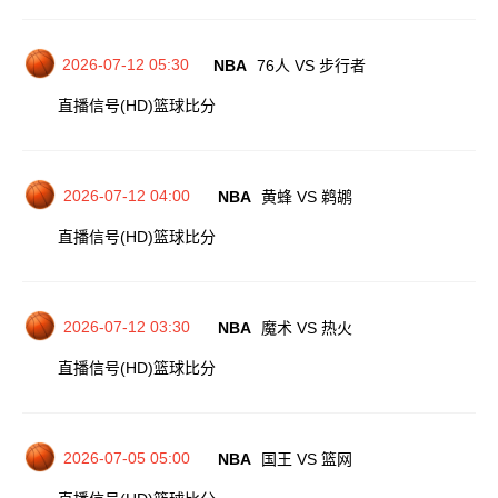
2026-07-12 05:30
NBA
76人 VS 步行者
直播信号(HD)
篮球比分
2026-07-12 04:00
NBA
黄蜂 VS 鹈鹕
直播信号(HD)
篮球比分
2026-07-12 03:30
NBA
魔术 VS 热火
直播信号(HD)
篮球比分
2026-07-05 05:00
NBA
国王 VS 篮网