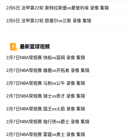
2月6日 法甲第22轮 斯特拉斯堡vs蒙彼利埃 录像 集锦
2月6日 法甲第22轮 欧塞尔vs兰斯 录像 集锦
最新篮球视频
2月7日NBA常规赛 快船vs篮网 录像 集锦
2月7日NBA常规赛 雄鹿vs开拓者 录像 集锦
2月7日NBA常规赛 马刺vs公牛 录像 集锦
2月7日NBA常规赛 骑士vs奇才 录像 集锦
2月7日NBA常规赛 国王vs火箭 录像 集锦
2月7日NBA常规赛 独行侠vs爵士 录像 集锦
2月7日NBA常规赛 雷霆vs勇士 录像 集锦