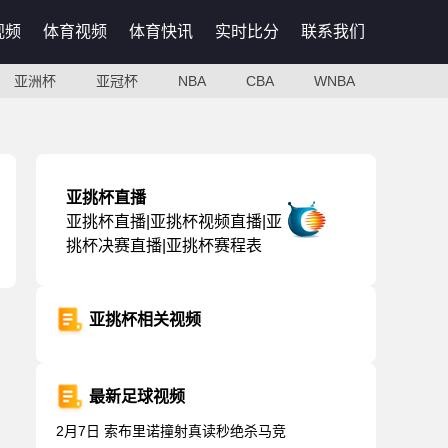
视频
体育视频
体育快讯
实时比分
联系我们
亚洲杯
亚冠杯
NBA
CBA
WNBA
亚挑杯直播
亚挑杯直播|亚挑杯视频直播|亚
挑杯决赛直播|亚挑杯赛程表
亚挑杯相关视频
最新足球视频
2月7日 索布里诺撞射真读秒绝杀马竞