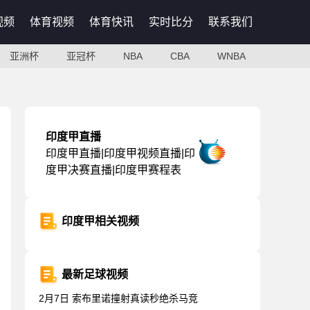
视频
体育视频
体育快讯
实时比分
联系我们
亚洲杯
亚冠杯
NBA
CBA
WNBA
印度甲直播
印度甲直播|印度甲视频直播|印
度甲决赛直播|印度甲赛程表
印度甲相关视频
最新足球视频
2月7日 索布里诺撞射真读秒绝杀马竞