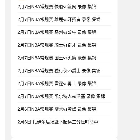
2月7日NBA常规赛 快船vs篮网 录像 集锦
2月7日NBA常规赛 雄鹿vs开拓者 录像 集锦
2月7日NBA常规赛 马刺vs公牛 录像 集锦
2月7日NBA常规赛 骑士vs奇才 录像 集锦
2月7日NBA常规赛 国王vs火箭 录像 集锦
2月7日NBA常规赛 独行侠vs爵士 录像 集锦
2月7日NBA常规赛 雷霆vs勇士 录像 集锦
2月7日NBA常规赛 凯尔特人vs活塞 录像 集锦
2月6日NBA常规赛 魔术vs黄蜂 录像 集锦
2月6日 扎伊尔后场篮下超远三分压哨命中