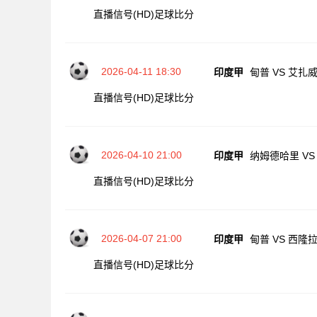
直播信号(HD)
足球比分
2026-04-11 18:30
印度甲
甸普 VS 艾扎
直播信号(HD)
足球比分
2026-04-10 21:00
印度甲
纳姆德哈里 VS
直播信号(HD)
足球比分
2026-04-07 21:00
印度甲
甸普 VS 西隆
直播信号(HD)
足球比分