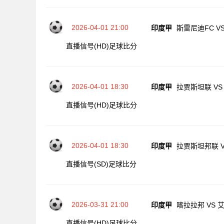
2026-04-01 21:00
印度甲
斯雷尼迪FC V
直播信号(HD)
足球比分
2026-04-01 18:30
印度甲
拉贾斯坦联 VS
直播信号(HD)
足球比分
2026-04-01 18:30
印度甲
拉贾斯坦邦联 V
直播信号(SD)
足球比分
2026-03-31 21:00
印度甲
喀拉拉邦 VS 
直播信号(HD)
足球比分