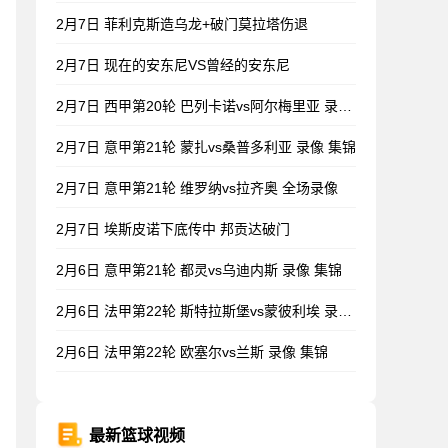
2月7日 菲利克斯造乌龙+破门莫拉塔伤退
2月7日 现在的安东尼VS曾经的安东尼
2月7日 西甲第20轮 巴列卡诺vs阿尔梅里亚 录像 集锦
2月7日 意甲第21轮 蒙扎vs桑普多利亚 录像 集锦
2月7日 意甲第21轮 维罗纳vs拉齐奥 全场录像
2月7日 埃斯皮诺下底传中 邦贡达破门
2月6日 意甲第21轮 都灵vs乌迪内斯 录像 集锦
2月6日 法甲第22轮 斯特拉斯堡vs蒙彼利埃 录像 集锦
2月6日 法甲第22轮 欧塞尔vs兰斯 录像 集锦
最新篮球视频