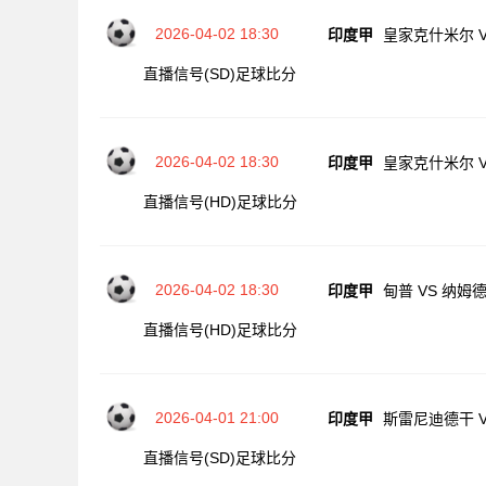
2026-04-02 18:30
印度甲
皇家克什米尔 V
直播信号(SD)
足球比分
2026-04-02 18:30
印度甲
皇家克什米尔 V
直播信号(HD)
足球比分
2026-04-02 18:30
印度甲
甸普 VS 纳姆
直播信号(HD)
足球比分
2026-04-01 21:00
印度甲
斯雷尼迪德干 V
直播信号(SD)
足球比分