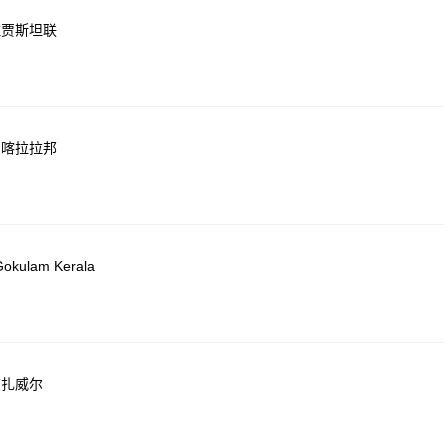
拉贾斯坦联
 喀拉拉邦
okulam Kerala
艾扎威尔