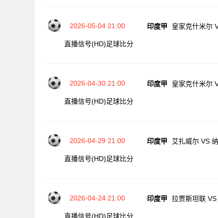
2026-05-04 21:00
印度甲
皇家克什米尔 
直播信号(HD)
足球比分
2026-04-30 21:00
印度甲
皇家克什米尔 V
直播信号(HD)
足球比分
2026-04-29 21:00
印度甲
艾扎威尔 VS 
直播信号(HD)
足球比分
2026-04-24 21:00
印度甲
拉贾斯坦联 VS
直播信号(HD)
足球比分