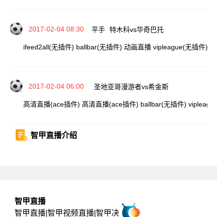
2017-02-04 08:30
平手
特木科vs华奇巴托
ifeed2all(无插件)
ballbar(无插件)
动画直播
vipleague(无插件)
f
2017-02-04 06:00
圣地亚哥漫游者vs希金斯
高清直播(ace插件)
高清直播(ace插件)
ballbar(无插件)
vipleag
智甲直播介绍
智甲直播
智甲直播|智甲视频直播|智甲决