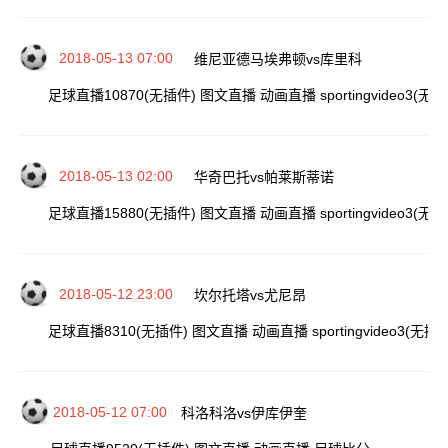
2018-05-13 07:00
维尼亚德马埃弗顿vs库里科
足球直播10870(无插件)
图文直播
动画直播
sportingvideo3(无
2018-05-13 02:00
华奇巴托vs帕莱斯蒂诺
足球直播15880(无插件)
图文直播
动画直播
sportingvideo3(无
2018-05-12 23:00
坎尔托塔vs尤尼昂
足球直播8310(无插件)
图文直播
动画直播
sportingvideo3(无插
2018-05-12 07:00
科洛科洛vs伊库伊奎