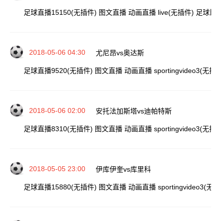
足球直播15150(无插件)
图文直播
动画直播
live(无插件)
足球比
2018-05-06 04:30
尤尼昂vs奥达斯
足球直播9520(无插件)
图文直播
动画直播
sportingvideo3(无插
2018-05-06 02:00
安托法加斯塔vs迪帕特斯
足球直播8310(无插件)
图文直播
动画直播
sportingvideo3(无插
2018-05-05 23:00
伊库伊奎vs库里科
足球直播15880(无插件)
图文直播
动画直播
sportingvideo3(无