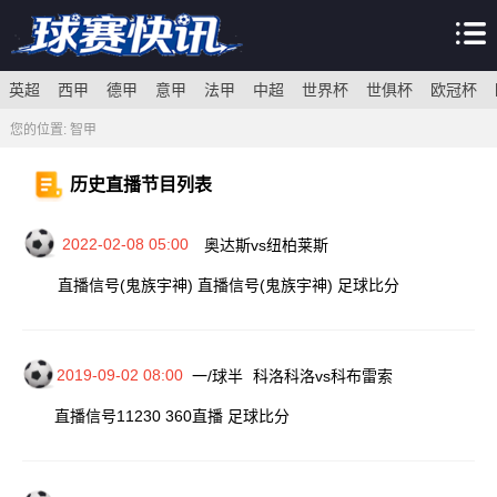
英超
西甲
德甲
意甲
法甲
中超
世界杯
世俱杯
欧冠杯
您的位置:
智甲
历史直播节目列表
2022-02-08 05:00
奥达斯vs纽柏莱斯
直播信号(鬼族宇神)
直播信号(鬼族宇神)
足球比分
2019-09-02 08:00
一/球半
科洛科洛vs科布雷索
直播信号11230
360直播
足球比分