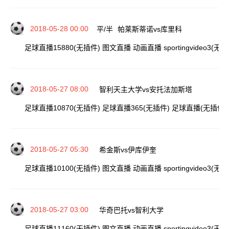
2018-05-28 00:00
平/半
帕莱斯蒂诺vs库里科
足球直播15880(无插件)
图文直播
动画直播
sportingvideo3(无
2018-05-27 08:00
智利天主大学vs安托法加斯塔
足球直播10870(无插件)
足球直播365(无插件)
足球直播(无插件)
2018-05-27 05:30
希金斯vs伊库伊奎
足球直播10100(无插件)
图文直播
动画直播
sportingvideo3(无
2018-05-27 03:00
华奇巴托vs智利大学
足球直播11160(无插件)
图文直播
动画直播
sportingvideo3(无