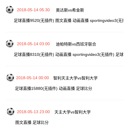
2018-05-14 05:30
奥达斯vs希金斯
足球直播9520(无插件)
图文直播
动画直播
sportingvideo3(无插
2018-05-14 03:00
迪帕特斯vs西班牙联合
足球直播8310(无插件)
动画直播
sportingvideo3(无插件)
足球比
2018-05-14 00:00
智利天主大学vs智利大学
足球直播15880(无插件)
动画直播
足球比分
2018-05-13 23:00
天主大学vs智利大学
图文直播
足球比分