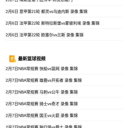
2月6日 意甲第21轮 都灵vs乌迪内斯 录像 集锦
2月6日 法甲第22轮 斯特拉斯堡vs蒙彼利埃 录像 集锦
2月6日 法甲第22轮 欧塞尔vs兰斯 录像 集锦
最新篮球视频
2月7日NBA常规赛 快船vs篮网 录像 集锦
2月7日NBA常规赛 雄鹿vs开拓者 录像 集锦
2月7日NBA常规赛 马刺vs公牛 录像 集锦
2月7日NBA常规赛 骑士vs奇才 录像 集锦
2月7日NBA常规赛 国王vs火箭 录像 集锦
2月7日NBA常规赛 独行侠vs爵士 录像 集锦