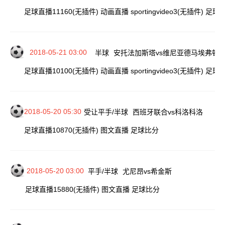
足球直播11160(无插件)
动画直播
sportingvideo3(无插件)
足球
2018-05-21 03:00
半球
安托法加斯塔vs维尼亚德马埃弗顿
足球直播10100(无插件)
动画直播
sportingvideo3(无插件)
足球
2018-05-20 05:30
受让平手/半球
西班牙联合vs科洛科洛
足球直播10870(无插件)
图文直播
足球比分
2018-05-20 03:00
平手/半球
尤尼昂vs希金斯
足球直播15880(无插件)
图文直播
足球比分