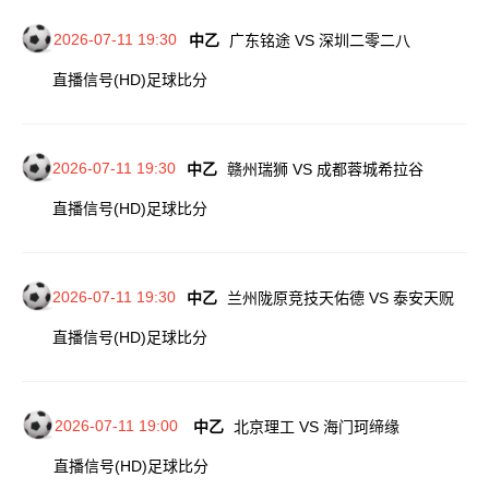
2026-07-11 19:30
中乙
广东铭途 VS 深圳二零二八
直播信号(HD)
足球比分
2026-07-11 19:30
中乙
赣州瑞狮 VS 成都蓉城希拉谷
直播信号(HD)
足球比分
2026-07-11 19:30
中乙
兰州陇原竞技天佑德 VS 泰安天贶
直播信号(HD)
足球比分
2026-07-11 19:00
中乙
北京理工 VS 海门珂缔缘
直播信号(HD)
足球比分