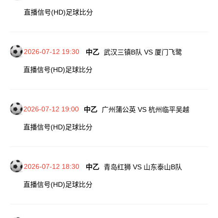
直播信号(HD)
足球比分
2026-07-12 19:30
中乙
武汉三镇B队 VS 厦门飞鹭
直播信号(HD)
足球比分
2026-07-12 19:00
中乙
广州蒲公英 VS 杭州临平吴越
直播信号(HD)
足球比分
2026-07-12 18:30
中乙
青岛红狮 VS 山东泰山B队
直播信号(HD)
足球比分