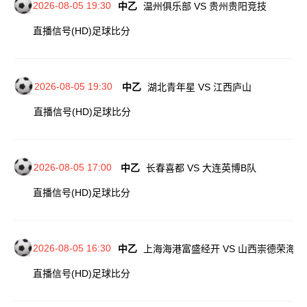
2026-08-05 19:30
中乙
温州俱乐部 VS 贵州贵阳竞技
直播信号(HD)
足球比分
2026-08-05 19:30
中乙
湖北青年星 VS 江西庐山
直播信号(HD)
足球比分
2026-08-05 17:00
中乙
长春喜都 VS 大连英博B队
直播信号(HD)
足球比分
2026-08-05 16:30
中乙
上海海港富盛经开 VS 山西崇德荣海
直播信号(HD)
足球比分