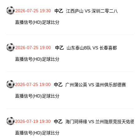
2026-07-25 19:30
中乙
江西庐山 VS 深圳二零二八
直播信号(HD)
足球比分
2026-07-25 19:00
中乙
山东泰山B队 VS 长春喜都
直播信号(HD)
足球比分
2026-07-25 19:00
中乙
广州蒲公英 VS 温州俱乐部德赛
直播信号(HD)
足球比分
2026-07-19 19:30
中乙
海门珂缔缘 VS 兰州陇原竞技天佑德
直播信号(HD)
足球比分