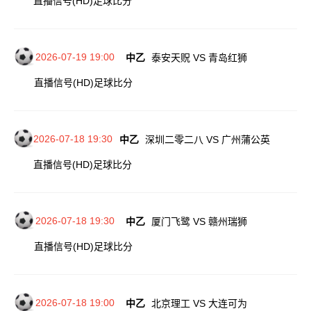
直播信号(HD)
足球比分
2026-07-19 19:00
中乙
泰安天贶 VS 青岛红狮
直播信号(HD)
足球比分
2026-07-18 19:30
中乙
深圳二零二八 VS 广州蒲公英
直播信号(HD)
足球比分
2026-07-18 19:30
中乙
厦门飞鹭 VS 赣州瑞狮
直播信号(HD)
足球比分
2026-07-18 19:00
中乙
北京理工 VS 大连可为