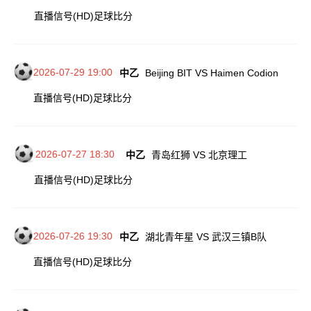
直播信号(HD)
足球比分
2026-07-29 19:00
中乙
Beijing BIT VS Haimen Codion
直播信号(HD)
足球比分
2026-07-27 18:30
中乙
青岛红狮 VS 北京理工
直播信号(HD)
足球比分
2026-07-26 19:30
中乙
湖北青年星 VS 武汉三镇B队
直播信号(HD)
足球比分