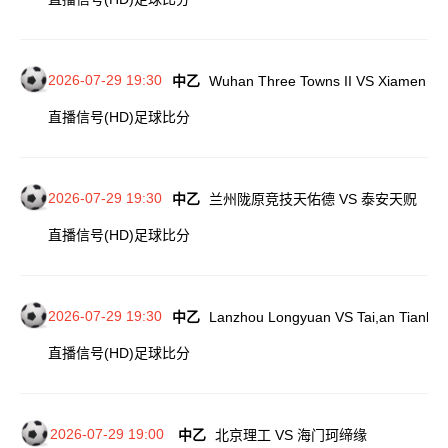
2026-07-29 19:30
中乙
Wuhan Three Towns II VS Xiamen Fei
直播信号(HD)
足球比分
2026-07-29 19:30
中乙
兰州陇原竞技天佑德 VS 泰安天贶
直播信号(HD)
足球比分
2026-07-29 19:30
中乙
Lanzhou Longyuan VS Tai,an Tianku
直播信号(HD)
足球比分
2026-07-29 19:00
中乙
北京理工 VS 海门珂缔缘