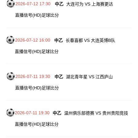
2026-07-12 17:30
中乙
大连可为 VS 上海赛更达
直播信号(HD)
足球比分
2026-07-12 16:00
中乙
长春喜都 VS 大连英博B队
直播信号(HD)
足球比分
2026-07-11 19:30
中乙
湖北青年星 VS 江西庐山
直播信号(HD)
足球比分
2026-07-11 19:30
中乙
温州俱乐部德赛 VS 贵州贵阳竞技
直播信号(HD)
足球比分