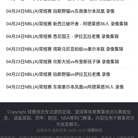
04月24日NBL(A)常规赛 珀斯野猫vs东南墨尔本凤凰 录像
04月24日NBL(A)常规赛 新西兰破坏者 - 阿德莱德36人 录像集锦
04月24日NBL(A)常规赛 悉尼国王 - 伊拉瓦拉老鹰 录像集锦
04月23日NBL(A)常规赛 塔斯马尼亚蚂蚁vs墨尔本联 录像集锦
04月23日NBL(A)常规赛 坎斯大班vs布里斯班子弹 录像集锦
04月22日NBL(A)常规赛 珀斯野猫vs伊拉瓦拉老鹰 录像
04月22日NBL(A)常规赛 东南墨尔本凤凰vs阿德莱德36人 录像
Copyright 球赛快讯专注提供足球、篮球等体育赛事快讯与赛程信
息， 涵盖英超、西甲、欧冠、NBA等热门赛事，内容仅用于赛事资讯
与信息展示。
球赛快讯
版权所有 2008-2025
球赛快讯
免责条款：您通过本站访问的每一路信号均来自第三方CDN，平台无人工编辑干预，