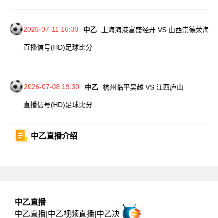
2026-07-11 16:30
中乙
上海海港富盛经开 VS 山西崇德荣海
直播信号(HD)
足球比分
2026-07-08 19:30
中乙
杭州临平吴越 VS 江西庐山
直播信号(HD)
足球比分
中乙直播介绍
中乙直播
中乙直播|中乙视频直播|中乙决