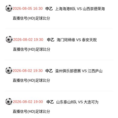
2026-08-05 16:30
中乙
上海海港B队 VS 山西崇德荣海
直播信号(HD)
足球比分
2026-08-02 19:30
中乙
海门珂缔缘 VS 泰安天贶
直播信号(HD)
足球比分
2026-08-02 19:30
中乙
温州俱乐部德赛 VS 江西庐山
直播信号(HD)
足球比分
2026-08-02 19:00
中乙
山东泰山B队 VS 大连可为
直播信号(HD)
足球比分