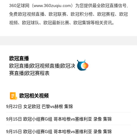
360足球网（www.360zuqiu.com）为您提供最全欧冠直播信号,
免费欧冠视频直播、欧冠联赛、欧冠积分榜、欧冠赛程、欧冠
视频、欧冠球队、欧冠最新比赛、欧冠集锦等相关资讯。
欧冠直播
欧冠直播|欧冠视频直播|欧冠决
赛直播|欧冠赛程表
欧冠相关视频
9月22日 女足欧冠 巴黎vs赫根 集锦
9月15日 欧冠小组赛G组 哥本哈根vs塞维利亚 录像 集锦
9月15日 欧冠小组赛G组 哥本哈根vs塞维利亚 录像 集锦