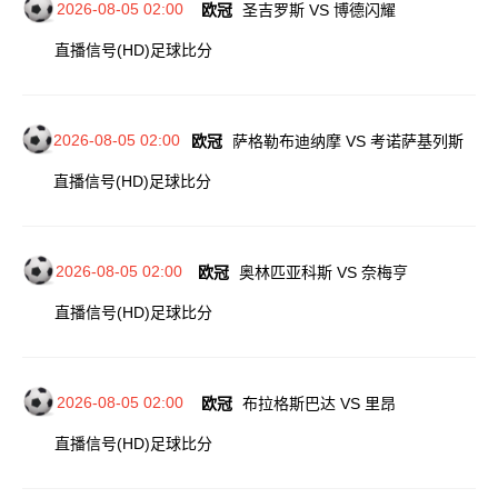
2026-08-05 02:00
欧冠
圣吉罗斯 VS 博德闪耀
直播信号(HD)
足球比分
2026-08-05 02:00
欧冠
萨格勒布迪纳摩 VS 考诺萨基列斯
直播信号(HD)
足球比分
2026-08-05 02:00
欧冠
奥林匹亚科斯 VS 奈梅亨
直播信号(HD)
足球比分
2026-08-05 02:00
欧冠
布拉格斯巴达 VS 里昂
直播信号(HD)
足球比分