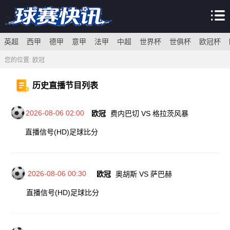
英超
西甲
德甲
意甲
法甲
中超
世界杯
世俱杯
欧冠杯
您的位置:
欧冠
历史直播节目列表
2026-08-06 02:00
欧冠
费内巴切 VS 格拉茨风暴
直播信号(HD)
足球比分
2026-08-06 00:30
欧冠
奥胡斯 VS 萨巴赫
直播信号(HD)
足球比分