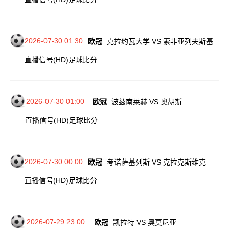
2026-07-30 01:30
欧冠
克拉约瓦大学 VS 索非亚列夫斯基
直播信号(HD)
足球比分
2026-07-30 01:00
欧冠
波兹南莱赫 VS 奥胡斯
直播信号(HD)
足球比分
2026-07-30 00:00
欧冠
考诺萨基列斯 VS 克拉克斯维克
直播信号(HD)
足球比分
2026-07-29 23:00
欧冠
凯拉特 VS 奥莫尼亚