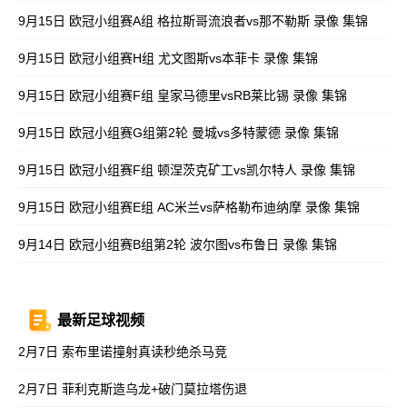
9月15日 欧冠小组赛A组 格拉斯哥流浪者vs那不勒斯 录像 集锦
9月15日 欧冠小组赛H组 尤文图斯vs本菲卡 录像 集锦
9月15日 欧冠小组赛F组 皇家马德里vsRB莱比锡 录像 集锦
9月15日 欧冠小组赛G组第2轮 曼城vs多特蒙德 录像 集锦
9月15日 欧冠小组赛F组 顿涅茨克矿工vs凯尔特人 录像 集锦
9月15日 欧冠小组赛E组 AC米兰vs萨格勒布迪纳摩 录像 集锦
9月14日 欧冠小组赛B组第2轮 波尔图vs布鲁日 录像 集锦
最新足球视频
2月7日 索布里诺撞射真读秒绝杀马竞
2月7日 菲利克斯造乌龙+破门莫拉塔伤退