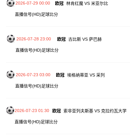
2026-07-29 00:00
欧冠
林肯红魔 VS 米亚尔比
直播信号(HD)
足球比分
2026-07-28 23:00
欧冠
古比斯 VS 萨巴赫
直播信号(HD)
足球比分
2026-07-23 03:00
欧冠
埃格纳蒂亚 VS 采列
直播信号(HD)
足球比分
2026-07-23 01:30
欧冠
索非亚列夫斯基 VS 克拉约瓦大学
直播信号(HD)
足球比分