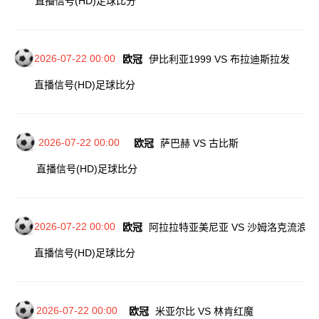
直播信号(HD)
足球比分
2026-07-22 00:00
欧冠
伊比利亚1999 VS 布拉迪斯拉发
直播信号(HD)
足球比分
2026-07-22 00:00
欧冠
萨巴赫 VS 古比斯
直播信号(HD)
足球比分
2026-07-22 00:00
欧冠
阿拉拉特亚美尼亚 VS 沙姆洛克流浪
直播信号(HD)
足球比分
2026-07-22 00:00
欧冠
米亚尔比 VS 林肯红魔